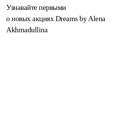
Узнавайте первыми
о новых акциях Dreams by Alena
Akhmadullina
Согласен(на) с
пользовательским соглашением
Согласен(на) на получение email-рассылок
Зарегистрированное название компании:
ОБЩЕСТВО С ОГРАНИЧЕННОЙ ОТВЕТСТВЕННОСТЬЮ "ДРИМС
РИТЕЙЛ"
Адрес: УЛ. 1-Я ТВЕРСКАЯ-ЯМСКАЯ, Д. 16/23, СТРОЕНИЕ 1 ЭТАЖ 4,
ПОМЕЩ. I КОМНАТА 1, Г.МОСКВА 125047, Россия