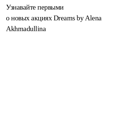
Узнавайте первыми
о новых акциях Dreams by Alena
Akhmadullina
Согласен(на) с
пользовательским соглашением
Согласен(на) на получение email-рассылок
Зарегистрированное название компании:
ОБЩЕСТВО С ОГРАНИЧЕННОЙ ОТВЕТСТВЕННОСТЬЮ "ДРИМС
РИТЕЙЛ"
Адрес: УЛ. 1-Я ТВЕРСКАЯ-ЯМСКАЯ, Д. 16/23, СТРОЕНИЕ 1 ЭТАЖ 4,
ПОМЕЩ. I КОМНАТА 1, Г.МОСКВА 125047, Россия