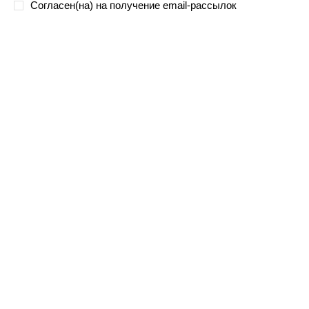
Согласен(на) на получение email-рассылок
Зарегистрированное название компании:
ОБЩЕСТВО С ОГРАНИЧЕННОЙ ОТВЕТСТВЕННОСТЬЮ "ДРИМС
РИТЕЙЛ"
Адрес: УЛ. 1-Я ТВЕРСКАЯ-ЯМСКАЯ, Д. 16/23, СТРОЕНИЕ 1 ЭТАЖ 4,
ПОМЕЩ. I КОМНАТА 1, Г.МОСКВА 125047, Россия
Компания
Сервис
История
Доставка
Контакты
Оплата
Адреса магазинов
Пользовательское
соглашение
Вакансии