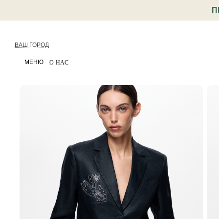
П
ВАШ ГОРОД
МЕНЮ
О НАС
< Назад
Каталог
Одежда
Жакеты
Жакет льнян
Артикул