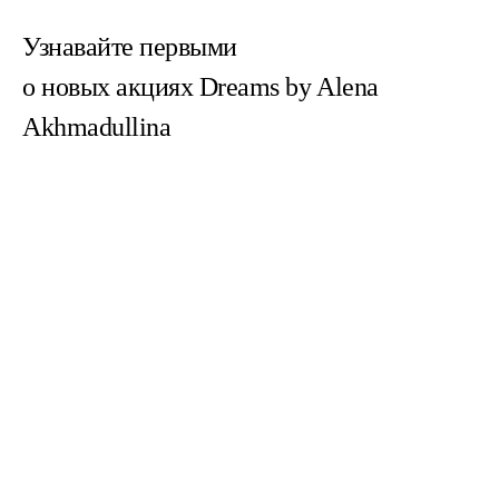
Узнавайте первыми
о новых акциях Dreams by Alena
Akhmadullina
Согласен(на) с
пользовательским соглашением
Согласен(на) на получение email-рассылок
Зарегистрированное название компании:
ОБЩЕСТВО С ОГРАНИЧЕННОЙ ОТВЕТСТВЕННОСТЬЮ "ДРИМС
РИТЕЙЛ"
Адрес: УЛ. 1-Я ТВЕРСКАЯ-ЯМСКАЯ, Д. 16/23, СТРОЕНИЕ 1 ЭТАЖ 4,