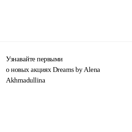
Узнавайте первыми
о новых акциях Dreams by Alena
Akhmadullina
Согласен(на) с
пользовательским соглашением
Согласен(на) на получение email-рассылок