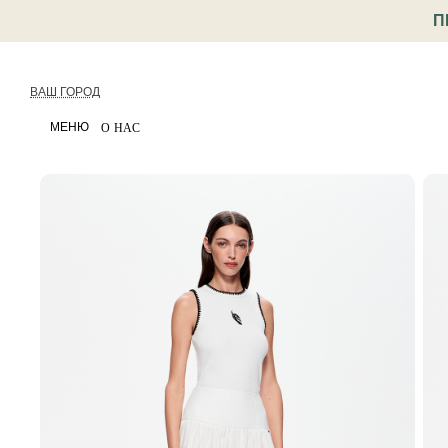
П
ВАШ ГОРОД
МЕНЮ
О НАС
< Назад
Каталог
Одежда
Юбки
Юбка из хлопко
Артикул