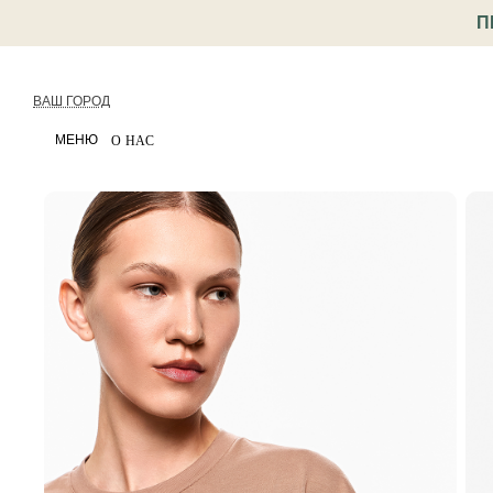
П
ВАШ ГОРОД
МЕНЮ
О НАС
< Назад
Каталог
Одежда
Футболки и топы
Футб
Артикул