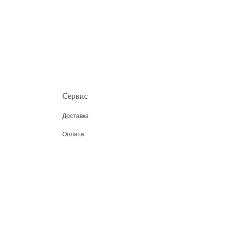
Сервис
Доставка
Оплата
азинов
Пользовательское соглашение
Возврат
Таблица размеров
CLUB DREAMS BY ALENA AKHMADULLINA