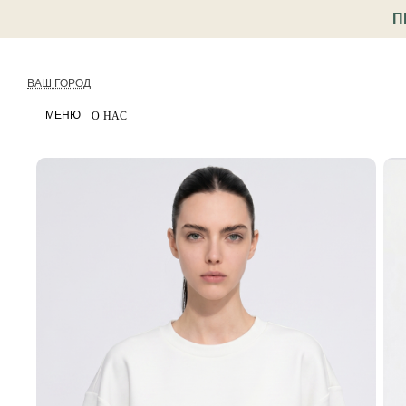
П
ВАШ ГОРОД
МЕНЮ
О НАС
< Назад
Каталог
Одежда
Футболки и топы
Футб
Артикул