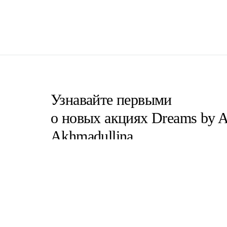
Узнавайте первыми
о новых акциях Dreams by A
Akhmadullina
Согласен(на) с
пользовательским соглашение
Согласен(на) на получение email-рассылок