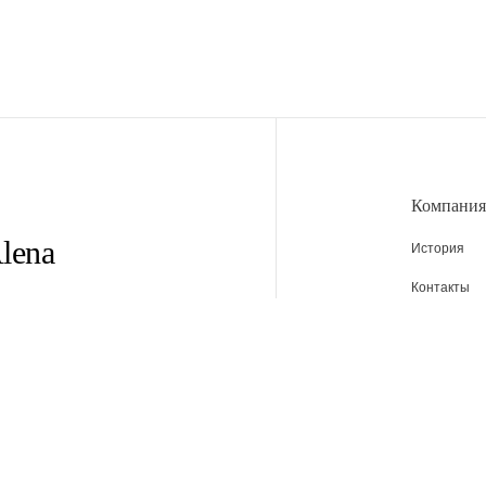
Компания
lena
История
Контакты
Адреса маг
Вакансии
Новости
м