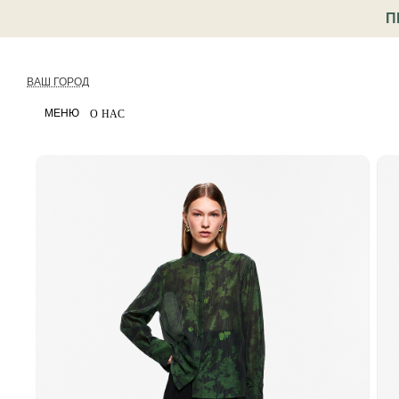
П
ВАШ ГОРОД
МЕНЮ
О НАС
< Назад
Каталог
Одежда
Брюки и джинсы
Брюк
Артикул