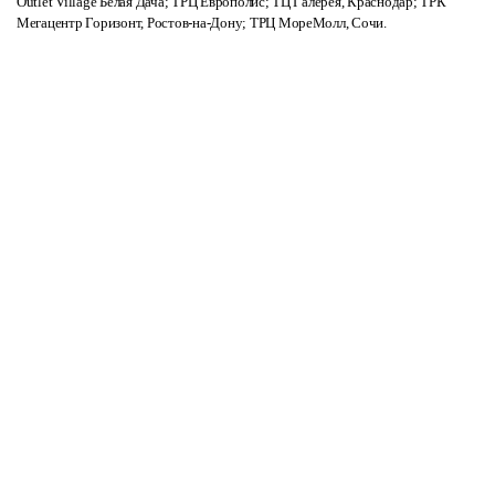
Outlet Village Белая Дача; ТРЦ Европолис; ТЦ Галерея, Краснодар; ТРК
Мегацентр Горизонт, Ростов-на-Дону; ТРЦ МореМолл, Сочи.