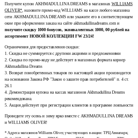
Получите купон AKHMADULLINA DREAMS в магазинах
WILLIAMS
OLIVER*
, назовите промо-код WILLIAMS на кассе любого магазина
сети AKHMADULLINA DREAMS или укажите его в соответствующем
окне при оформлении заказа на сайте akhmadullinadreams.com и
получите скидку 1000 бонусов, эквивалентных 1000, 00 рублей на
ассортимент НОВОЙ КОЛЛЕКЦИИ FW 23/24!
Ограничения для предоставления скидки:
1. Скидка не суммируется с другими акциями и предложениями
2. Скидка по промо-коду не действует в магазинах формата корнер
Akhmadullina Dreams
3. Возврат поиобретенных товаров по настоящей акции производится
на основании Закона РФ "Закон о зашите прав потребителей" п. 4 cт.
26.1
4. Демонстрация купона на кассах магазинов Akhmadullina Dreams
рекомендована.
5. Акция действует при регистрации клиентов в программе лояльности
Проведите эту осень и зиму ярко вместе с AKHMADULLINA DREAMS
и WILLIAMS OLIVER!
* Адреса магазинов Williams Oliver, участвующих в акции: ТРЦ Авиапарк;